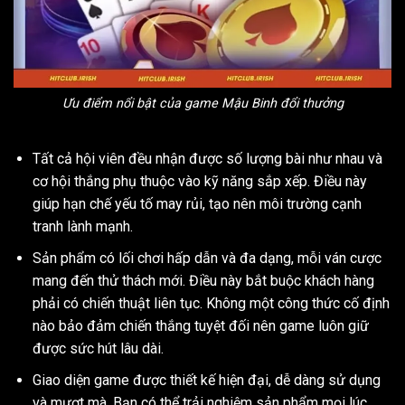
Ưu điểm nổi bật của game Mậu Binh đổi thưởng
Tất cả hội viên đều nhận được số lượng bài như nhau và
cơ hội thắng phụ thuộc vào kỹ năng sắp xếp. Điều này
giúp hạn chế yếu tố may rủi, tạo nên môi trường cạnh
tranh lành mạnh.
Sản phẩm có lối chơi hấp dẫn và đa dạng, mỗi ván cược
mang đến thử thách mới. Điều này bắt buộc khách hàng
phải có chiến thuật liên tục. Không một công thức cố định
nào bảo đảm chiến thắng tuyệt đối nên game luôn giữ
được sức hút lâu dài.
Giao diện game được thiết kế hiện đại, dễ dàng sử dụng
và mượt mà. Bạn có thể trải nghiệm sản phẩm mọi lúc