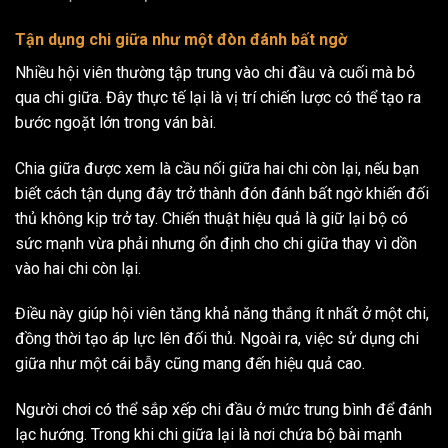
Tận dụng chi giữa như một đòn đánh bất ngờ
Nhiều hội viên thường tập trung vào chi đầu và cuối mà bỏ
qua chi giữa. Đây thực tế lại là vị trí chiến lược có thể tạo ra
bước ngoặt lớn trong ván bài.
Chia giữa được xem là cầu nối giữa hai chi còn lại, nếu bạn
biết cách tận dụng đây trở thành đón đánh bất ngờ khiến đối
thủ không kịp trở tay. Chiến thuật hiệu quả là giữ lại bộ có
sức mạnh vừa phải nhưng ổn định cho chi giữa thay vì dồn
vào hai chi còn lại.
Điều này giúp hội viên tăng khả năng thắng ít nhất ở một chi,
đồng thời tạo áp lực lên đối thủ. Ngoài ra, việc sử dụng chi
giữa như một cái bẫy cũng mang đến hiệu quả cao.
Người chơi có thể sắp xếp chi đầu ở mức trung bình để đánh
lạc hướng. Trong khi chi giữa lại là nơi chứa bộ bài mạnh