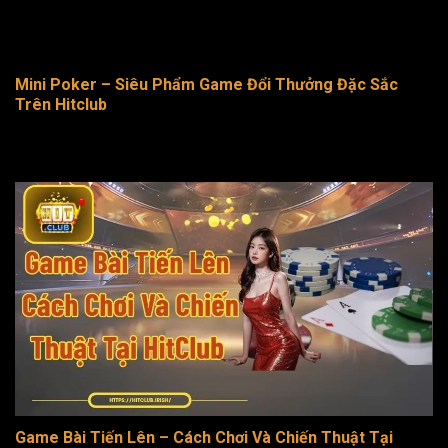
Mini Poker – Siêu Phẩm Game Đổi Thưởng Đặc Sắc
Trên Hitclub
Game Bài Tiến Lên – Cách Chơi Và Chiến Thuật Tại