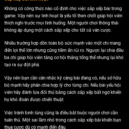
Không có công thức nào cố định cho việc sắp xếp bài trong
game. Vậy nên sự linh hoạt là yếu tố then chốt giúp hội viên
thích nghi trước mọi tình huống. Một người chơi thông thái
không áp dụng một cách sắp xếp cho tất cả ván cược.
Nhiều trường hợp dồn toàn bộ sức mạnh vào một chi mang
đến lợi thế lớn nhưng cũng tiềm ẩn rủi ro. Ngược lại chia đều
ba chi giúp hội viên tăng cơ hội thắng tổng thể nhưng lại khó
tạo ra sự đột phá.
Vậy nên bạn cần cân nhắc kỹ càng bài đang có, nếu sở hữu
bộ mạnh hãy phân chia hợp lý cho từng chi. Nếu bài yếu hội
viên hãy đánh lừa đối thủ bằng cách sắp xếp bất ngờ khiến
họ khó đoán được chiến thuật.
Việc tránh binh lủng cũng là điều bắt buộc người chơi cần
tuân thủ. Một sai lầm nhỏ trong cách sắp xếp bài khiến bạn
thua cược dù có mạnh đến đâu.