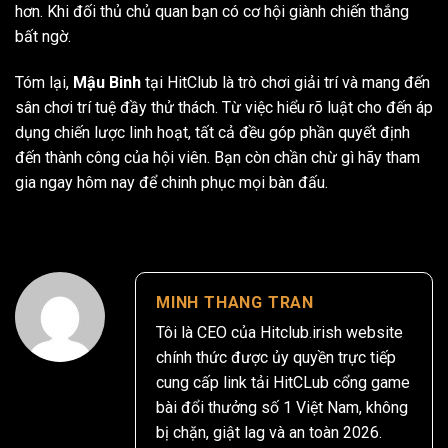
hơn. Khi đối thủ chủ quan bạn có cơ hội giành chiến thắng
bất ngờ.
Tóm lại,
Mậu Binh
tại HitClub là trò chơi giải trí và mang đến
sân chơi trí tuệ đầy thử thách. Từ việc hiểu rõ luật cho đến áp
dụng chiến lược linh hoạt, tất cả đều góp phần quyết định
đến thành công của hội viên. Bạn còn chần chừ gì hãy tham
gia ngay hôm nay để chinh phục mọi bàn đấu.
MINH THANG TRAN
Tôi là CEO của Hitclub.irish website
chính thức được ủy quyền trực tiếp
cung cấp link tải HitCLub cổng game
bài đổi thưởng số 1 Việt Nam, không
bị chặn, giật lag và an toàn 2026.