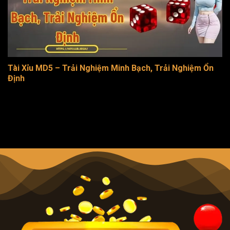
Tài Xỉu MD5 – Trải Nghiệm Minh Bạch, Trải Nghiệm Ổn
Định