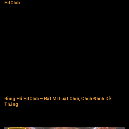
HitClub
Rồng Hổ HitClub – Bật Mí Luật Chơi, Cách Đánh Dễ
Thắng