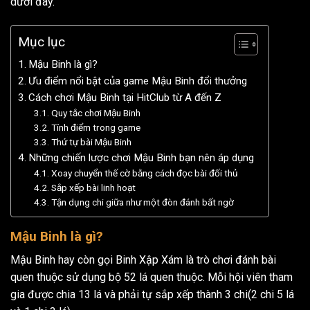
dưới đây.
Mục lục
Mậu Binh là gì?
Ưu điểm nổi bật của game Mậu Binh đổi thưởng
Cách chơi Mậu Binh tại HitClub từ A đến Z
Quy tắc chơi Mậu Binh
Tính điểm trong game
Thứ tự bài Mậu Binh
Những chiến lược chơi Mậu Binh bạn nên áp dụng
Xoay chuyển thế cờ bằng cách đọc bài đối thủ
Sắp xếp bài linh hoạt
Tận dụng chi giữa như một đòn đánh bất ngờ
Mậu Binh là gì?
Mậu Binh hay còn gọi Binh Xập Xám là trò chơi đánh bài
quen thuộc sử dụng bộ 52 lá quen thuộc. Mỗi hội viên tham
gia được chia 13 lá và phải tự sắp xếp thành 3 chi(2 chi 5 lá