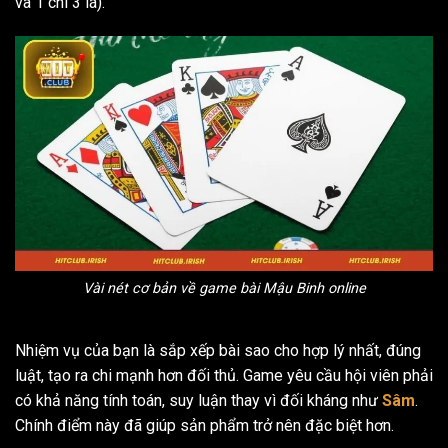
và 1 chi 3 lá).
Vài nét cơ bản về game bài Mậu Binh online
Nhiệm vụ của bạn là sắp xếp bài sao cho hợp lý nhất, đúng
luật, tạo ra chi mạnh hơn đối thủ. Game yêu cầu hội viên phải
có khả năng tính toán, suy luận thay vì đối kháng như
Sâm
.
Chính điểm này đã giúp sản phẩm trở nên đặc biệt hơn.