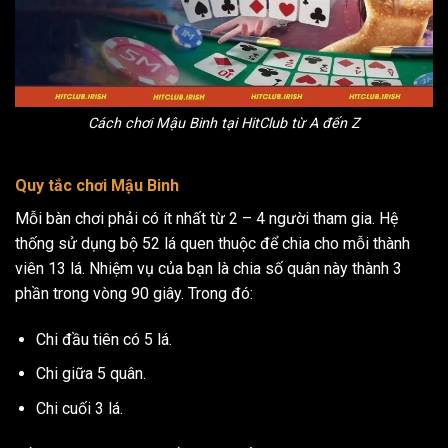
Cách chơi Mậu Binh tại HitClub từ A đến Z
Quy tắc chơi Mậu Binh
Mỗi bàn chơi phải có ít nhất từ 2 – 4 người tham gia. Hệ
thống sử dụng bộ 52 lá quen thuộc để chia cho mỗi thành
viên 13 lá. Nhiệm vụ của bạn là chia số quân này thành 3
phần trong vòng 90 giây. Trong đó:
Chi đầu tiên có 5 lá.
Chi giữa 5 quân.
Chi cuối 3 lá.